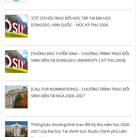
🇰🇷 CƠ HỘI TRAO ĐỔI HỌC TẬP TẠI ĐẠI HỌC
DONGSEO, HÀN QUỐC – HỌC KỲ THU 2026
[THÔNG BÁO TUYỂN SINH – CHƯƠNG TRÌNH TRAO ĐỔI
SINH VIÊN TẠI DONGSEO UNIVERSITY | KỲ THU 2026]
[CALL FOR NOMINATIONS] – CHƯƠNG TRÌNH TRAO ĐỔI
SINH VIÊN TẠI NGA 2026–2027
Thông báo chương trình trao đổi Kỳ thu năm học 2026 -
2027 của Đại học Tài chính trực thuộc Chính phủ Liên