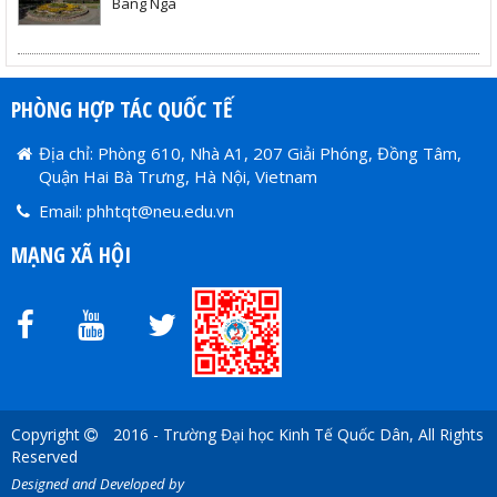
Bang Nga
PHÒNG HỢP TÁC QUỐC TẾ
Địa chỉ: Phòng 610, Nhà A1, 207 Giải Phóng, Đồng Tâm,
Quận Hai Bà Trưng, Hà Nội, Vietnam
Email: phhtqt@neu.edu.vn
MẠNG XÃ HỘI
Copyright
2016 - Trường Đại học Kinh Tế Quốc Dân, All Rights
Reserved
Designed and Developed by