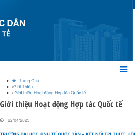
Toggl
naviga
Trang Chủ
/
Giới Thiệu
/
Giới thiệu Hoạt động Hợp tác Quốc tế
Giới thiệu Hoạt động Hợp tác Quốc tế
22/04/2025
TRƯỜNG ĐẠI HỌC KINH TẾ QUỐC DÂN – KẾT NỐI TRI THỨC, HỘI